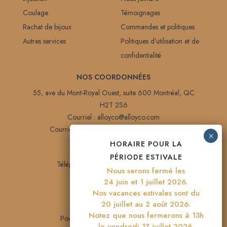
Coulage
Témoignages
Rachat de bijoux
Commandes et politiques
Autres services
Politiques d’utilisation et de
confidentialité
NOS COORDONNÉES
55, ave du Mont-Royal Ouest, suite 600 Montréal, QC
H2T 2S6
Courriel :
alloyco@alloyco.com
Courriel Impression 3D :
print@alloyco.com
HORAIRE POUR LA
Tél :
514 845-5384
PÉRIODE ESTIVALE
Téléphone sans frais :
1 888 475-5384
Nous serons fermé les
Télécopie :
514 845-6877
24 juin et 1 juillet 2026.
Nos vacances estivales sont du
DÉPÔT
20 juillet au 2 août 2026.
Notez que nous fermerons à 13h
Pour un meilleur service, nous avons
le vendredi 17 juillet 2026.