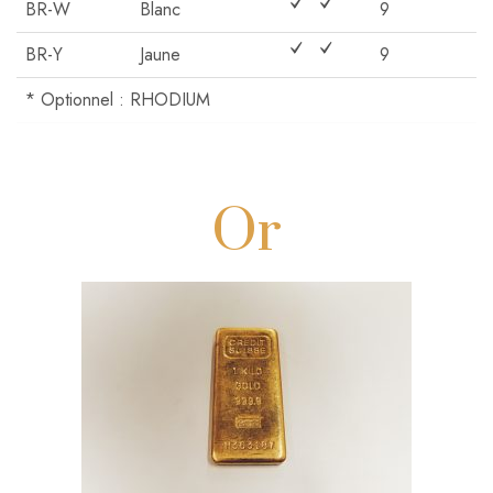
BR-W
Blanc
9
BR-Y
Jaune
9
* Optionnel : RHODIUM
Or