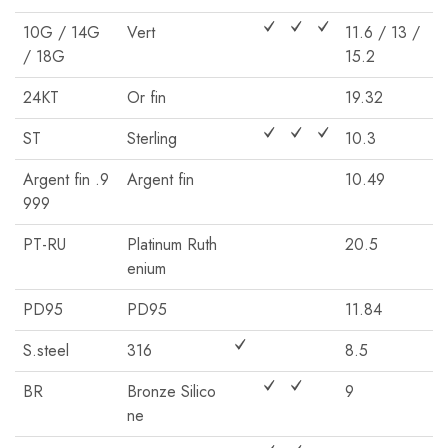
10G / 14G
Vert
11.6 / 13 /
/ 18G
15.2
24KT
Or fin
19.32
ST
Sterling
10.3
Argent fin .9
Argent fin
10.49
999
PT-RU
Platinum Ruth
20.5
enium
PD95
PD95
11.84
S.steel
316
8.5
BR
Bronze Silico
9
ne