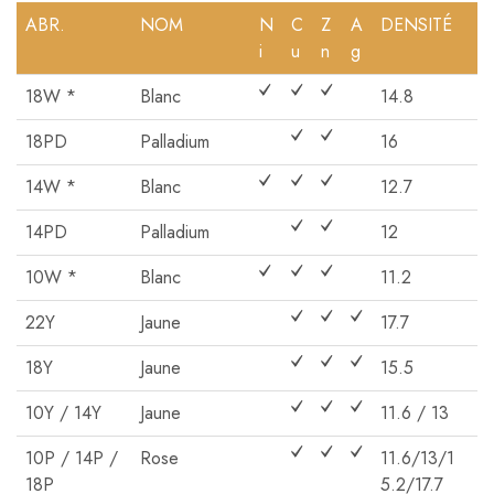
ABR.
NOM
N
C
Z
A
DENSITÉ
i
u
n
g
18W *
Blanc
14.8
18PD
Palladium
16
14W *
Blanc
12.7
14PD
Palladium
12
10W *
Blanc
11.2
22Y
Jaune
17.7
18Y
Jaune
15.5
10Y / 14Y
Jaune
11.6 / 13
10P / 14P /
Rose
11.6/13/1
18P
5.2/17.7