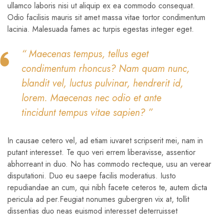
ullamco laboris nisi ut aliquip ex ea commodo consequat.
Odio facilisis mauris sit amet massa vitae tortor condimentum
lacinia. Malesuada fames ac turpis egestas integer eget.
“ Maecenas tempus, tellus eget
condimentum rhoncus? Nam quam nunc,
blandit vel, luctus pulvinar, hendrerit id,
lorem. Maecenas nec odio et ante
tincidunt tempus vitae sapien? ”
In causae cetero vel, ad etiam iuvaret scripserit mei, nam in
putant interesset. Te quo veri errem liberavisse, assentior
abhorreant in duo. No has commodo recteque, usu an verear
disputationi. Duo eu saepe facilis moderatius. Iusto
repudiandae an cum, qui nibh facete ceteros te, autem dicta
pericula ad per.Feugiat nonumes gubergren vix at, tollit
dissentias duo neas euismod interesset deterruisset