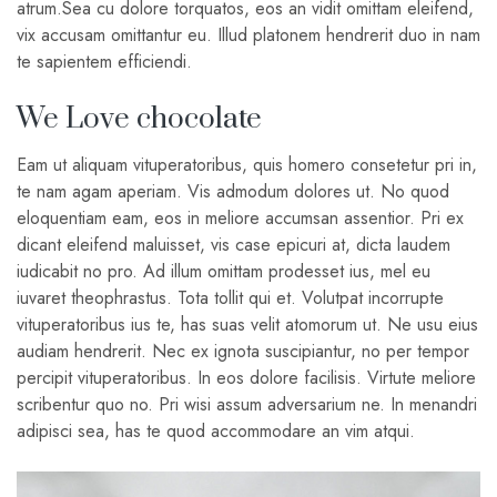
atrum.Sea cu dolore torquatos, eos an vidit omittam eleifend,
vix accusam omittantur eu. Illud platonem hendrerit duo in nam
te sapientem efficiendi.
We Love chocolate
Eam ut aliquam vituperatoribus, quis homero consetetur pri in,
te nam agam aperiam. Vis admodum dolores ut. No quod
eloquentiam eam, eos in meliore accumsan assentior. Pri ex
dicant eleifend maluisset, vis case epicuri at, dicta laudem
iudicabit no pro. Ad illum omittam prodesset ius, mel eu
iuvaret theophrastus. Tota tollit qui et. Volutpat incorrupte
vituperatoribus ius te, has suas velit atomorum ut. Ne usu eius
audiam hendrerit. Nec ex ignota suscipiantur, no per tempor
percipit vituperatoribus. In eos dolore facilisis. Virtute meliore
scribentur quo no. Pri wisi assum adversarium ne. In menandri
adipisci sea, has te quod accommodare an vim atqui.