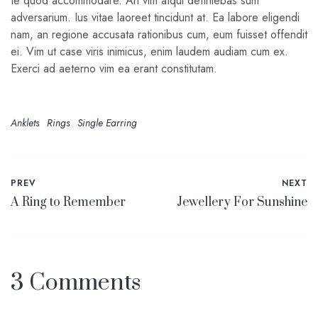
te quod accommodare. An vim atqui definiebas sum
adversarium. Ius vitae laoreet tincidunt at. Ea labore eligendi
nam, an regione accusata rationibus cum, eum fuisset offendit
ei. Vim ut case viris inimicus, enim laudem audiam cum ex.
Exerci ad aeterno vim ea erant constitutam.
Anklets
Rings
Single Earring
PREV
NEXT
A Ring to Remember
Jewellery For Sunshine
3 Comments