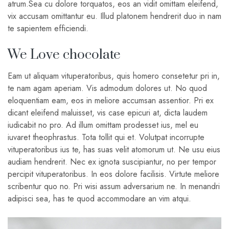
atrum.Sea cu dolore torquatos, eos an vidit omittam eleifend,
vix accusam omittantur eu. Illud platonem hendrerit duo in nam
te sapientem efficiendi.
We Love chocolate
Eam ut aliquam vituperatoribus, quis homero consetetur pri in,
te nam agam aperiam. Vis admodum dolores ut. No quod
eloquentiam eam, eos in meliore accumsan assentior. Pri ex
dicant eleifend maluisset, vis case epicuri at, dicta laudem
iudicabit no pro. Ad illum omittam prodesset ius, mel eu
iuvaret theophrastus. Tota tollit qui et. Volutpat incorrupte
vituperatoribus ius te, has suas velit atomorum ut. Ne usu eius
audiam hendrerit. Nec ex ignota suscipiantur, no per tempor
percipit vituperatoribus. In eos dolore facilisis. Virtute meliore
scribentur quo no. Pri wisi assum adversarium ne. In menandri
adipisci sea, has te quod accommodare an vim atqui.