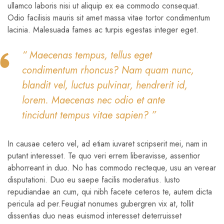
ullamco laboris nisi ut aliquip ex ea commodo consequat.
Odio facilisis mauris sit amet massa vitae tortor condimentum
lacinia. Malesuada fames ac turpis egestas integer eget.
“ Maecenas tempus, tellus eget
condimentum rhoncus? Nam quam nunc,
blandit vel, luctus pulvinar, hendrerit id,
lorem. Maecenas nec odio et ante
tincidunt tempus vitae sapien? ”
In causae cetero vel, ad etiam iuvaret scripserit mei, nam in
putant interesset. Te quo veri errem liberavisse, assentior
abhorreant in duo. No has commodo recteque, usu an verear
disputationi. Duo eu saepe facilis moderatius. Iusto
repudiandae an cum, qui nibh facete ceteros te, autem dicta
pericula ad per.Feugiat nonumes gubergren vix at, tollit
dissentias duo neas euismod interesset deterruisset