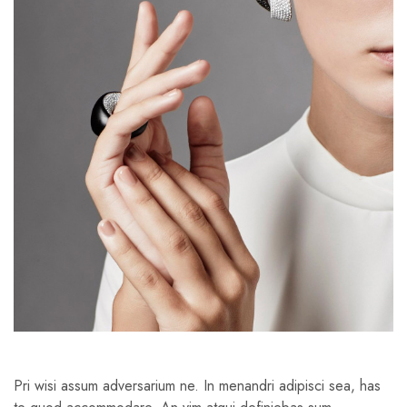
Pri wisi assum adversarium ne. In menandri adipisci sea, has