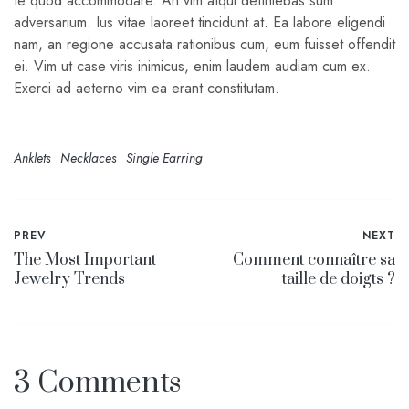
te quod accommodare. An vim atqui definiebas sum
adversarium. Ius vitae laoreet tincidunt at. Ea labore eligendi
nam, an regione accusata rationibus cum, eum fuisset offendit
ei. Vim ut case viris inimicus, enim laudem audiam cum ex.
Exerci ad aeterno vim ea erant constitutam.
Anklets
Necklaces
Single Earring
PREV
NEXT
The Most Important
Comment connaître sa
Jewelry Trends
taille de doigts ?
3 Comments