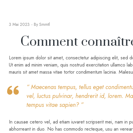
3 Mai 2023
By
Smmtl
Comment connaître s
Lorem ipsum dolor sit amet, consectetur adipiscing elit, sed 
Ut enim ad minim veniam, quis nostrud exercitation ullamco lab
mauris sit amet massa vitae tortor condimentum lacinia. Males
“ Maecenas tempus, tellus eget condimen
vel, luctus pulvinar, hendrerit id, lorem. M
tempus vitae sapien? ”
In causae cetero vel, ad etiam iuvaret scripserit mei, nam in pu
abhorreant in duo. No has commodo recteque, usu an verear d