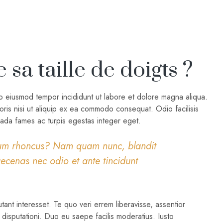
a taille de doigts ?
do eiusmod tempor incididunt ut labore et dolore magna aliqua.
oris nisi ut aliquip ex ea commodo consequat. Odio facilisis
uada fames ac turpis egestas integer eget.
tum rhoncus? Nam quam nunc, blandit
aecenas nec odio et ante tincidunt
tant interesset. Te quo veri errem liberavisse, assentior
isputationi. Duo eu saepe facilis moderatius. Iusto