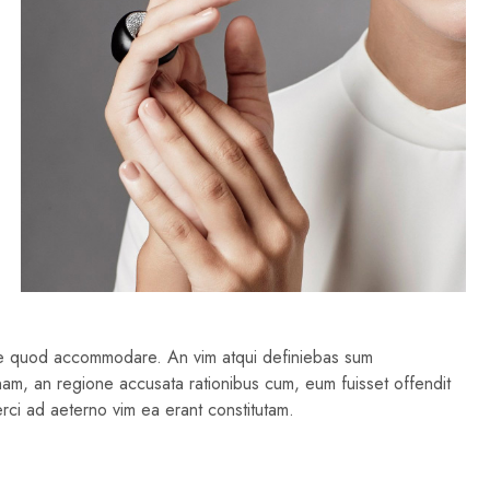
 te quod accommodare. An vim atqui definiebas sum
i nam, an regione accusata rationibus cum, eum fuisset offendit
rci ad aeterno vim ea erant constitutam.