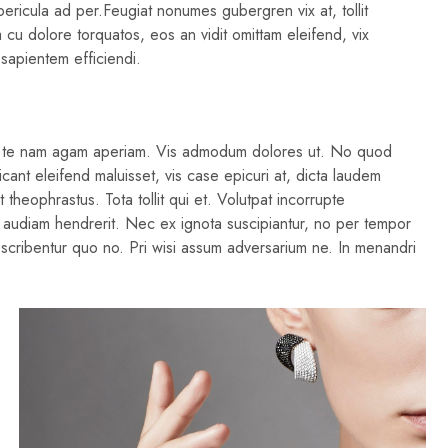
ericula ad per.Feugiat nonumes gubergren vix at, tollit
cu dolore torquatos, eos an vidit omittam eleifend, vix
sapientem efficiendi.
in, te nam agam aperiam. Vis admodum dolores ut. No quod
ant eleifend maluisset, vis case epicuri at, dicta laudem
 theophrastus. Tota tollit qui et. Volutpat incorrupte
s audiam hendrerit. Nec ex ignota suscipiantur, no per tempor
re scribentur quo no. Pri wisi assum adversarium ne. In menandri