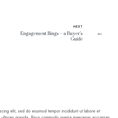
NEXT
Engagement Rings – a Buyer’s
Guide
scing elit, sed do eiusmod tempor incididunt ut labore et
e ultrices gravida. Risus commodo viverra maecenas accumsan