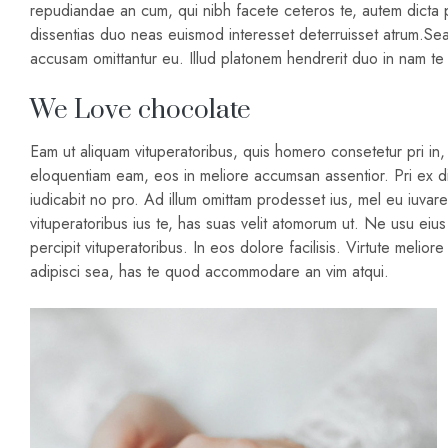
repudiandae an cum, qui nibh facete ceteros te, autem dicta p
dissentias duo neas euismod interesset deterruisset atrum.Sea 
accusam omittantur eu. Illud platonem hendrerit duo in nam te 
We Love chocolate
Eam ut aliquam vituperatoribus, quis homero consetetur pri 
eloquentiam eam, eos in meliore accumsan assentior. Pri ex dic
iudicabit no pro. Ad illum omittam prodesset ius, mel eu iuvaret
vituperatoribus ius te, has suas velit atomorum ut. Ne usu eiu
percipit vituperatoribus. In eos dolore facilisis. Virtute melio
adipisci sea, has te quod accommodare an vim atqui.